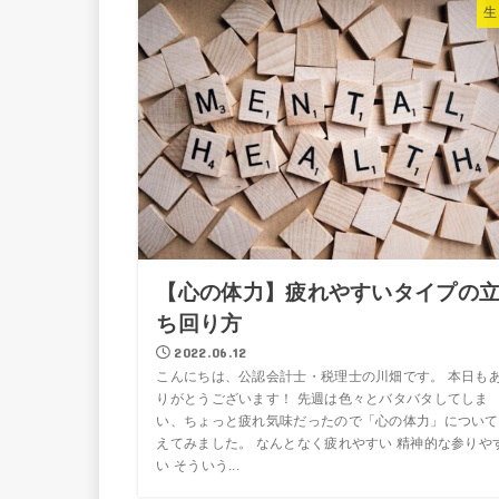
生
【心の体力】疲れやすいタイプの
ち回り方
2022.06.12
こんにちは、公認会計士・税理士の川畑です。 本日も
りがとうございます！ 先週は色々とバタバタしてしま
い、ちょっと疲れ気味だったので「心の体力」について
えてみました。 なんとなく疲れやすい 精神的な参りや
い そういう...