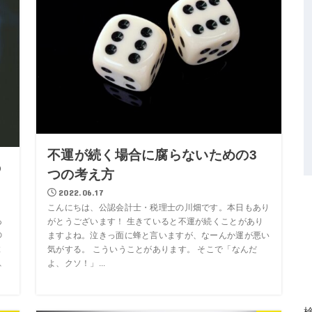
不運が続く場合に腐らないための3
の
つの考え方
2022.06.17
こんにちは、公認会計士・税理士の川畑です。本日もあり
あ
がとうございます！ 生きていると不運が続くことがあり
の
ますよね。泣きっ面に蜂と言いますが、なーんか運が悪い
と
気がする。 こういうことがあります。 そこで「なんだ
、
よ、クソ！」...