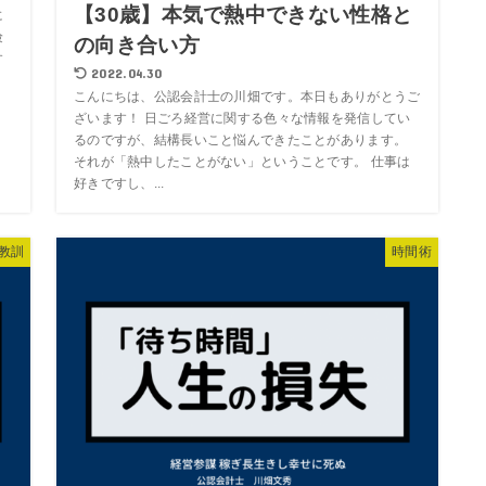
【30歳】本気で熱中できない性格と
に
倹
の向き合い方
す
2022.04.30
こんにちは、公認会計士の川畑です。本日もありがとうご
ざいます！ 日ごろ経営に関する色々な情報を発信してい
るのですが、結構長いこと悩んできたことがあります。
それが「熱中したことがない」ということです。 仕事は
好きですし、...
教訓
時間術