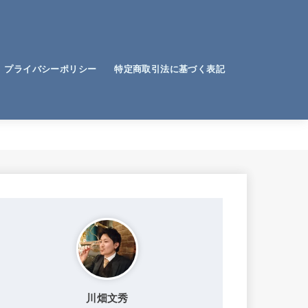
プライバシーポリシー
特定商取引法に基づく表記
電子帳簿保存法
ビジョン・目標
経営計画
資金繰り
節税
業務標準化・効率化
お客様
社員の悩み
生き方
行動力
お金
時間術
アイデア
考え方・教訓
仕事のコツ
仕事の価値観
話し方
勉強法
教育
記憶
川畑文秀