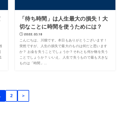
度
「待ち時間」は人生最大の損失！大
切なことに時間を使うためには？
2022.03.18
。
こんにちは、川畑です。本日もありがとうございます！
雑
突然ですが、人生の損失で最大のものは何だと思います
副
か？ お金を失うことでしょうか？それとも何か物を失う
1
ことでしょうか？ いいえ、人生で失うもので最も大きな
ものは「時間」...
1
2
＞