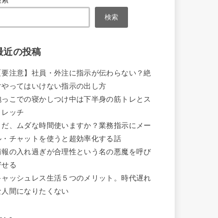
検索
検索
最近の投稿
【要注意】社員・外注に指示が伝わらない？絶
対やってはいけない指示の出し方
抱っこでの寝かしつけ中は下半身の筋トレとス
トレッチ
まだ、ムダな時間使いますか？業務指示にメー
ル・チャットを使うと超効率化する話
情報の入れ過ぎが合理性という名の悪魔を呼び
寄せる
キャッシュレス生活５つのメリット。時代遅れ
な人間になりたくない