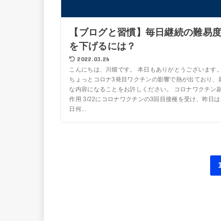
【ブログと習慣】毎日継続の難易
を下げるには？
2022.03.26
こんにちは、川畑です。 本日もありがとうございます
ちょっとコロナ3発目ワクチンの影響で熱が出ており、
な内容になることをお許しください。 コロナワクチン
作用 3/22にコロナワクチンの3回目接種を受け、昨日は
日何...