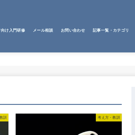
者向け入門研修
メール相談
お問い合わせ
記事一覧・カテゴリ
税金関連
経営
価値観
仕事
勉強法
趣味
教訓
考え方・教訓