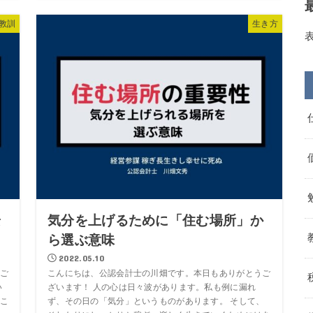
教訓
生き方
安
気分を上げるために「住む場所」か
ら選ぶ意味
2022.05.10
ご
こんにちは、公認会計士の川畑です。本日もありがとうご
い
ざいます！ 人の心は日々波があります。私も例に漏れ
こ
ず、その日の「気分」というものがあります。 そして、