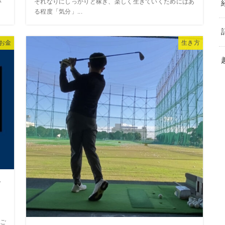
い
それなりにしっかりと稼ぎ、楽しく生きていくためにはあ
る程度「気分」...
お金
生き方
す
ご