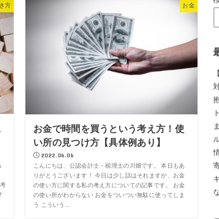
き方
お金
立
お金で時間を買うという考え方！使
い所の見つけ方【具体例あり】
2022.06.06
あ
こんにちは、公認会計士・税理士の川畑です。 本日もあ
りがとうございます！ 今日は少し話はそれますが、お金
考
の使い方に関する私の考え方についての記事です。 お金
す
の使い所がわからない お金をついつい無駄に使ってしま
う こういう...