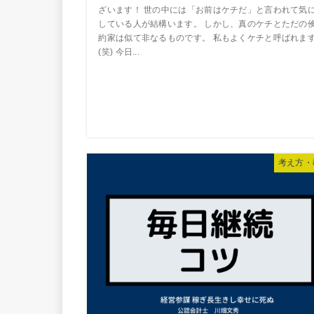
ざいます！ 世の中には「お前はケチだ」と言われて気
している人が結構います。 しかし、真のケチとただの
約家は似て非なるものです。 私もよくケチと呼ばれま
(笑) 今日...
考え方・