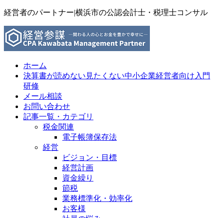
経営者のパートナー|横浜市の公認会計士・税理士コンサル
ホーム
決算書が読めない見たくない中小企業経営者向け入門
研修
メール相談
お問い合わせ
記事一覧・カテゴリ
税金関連
電子帳簿保存法
経営
ビジョン・目標
経営計画
資金繰り
節税
業務標準化・効率化
お客様