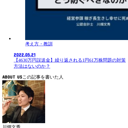
考え方・教訓
2022.05.21
【4630万円誤送金】繰り返される1円61万株問題の対策
方法はないのか？
ABOUT US
川畑文秀