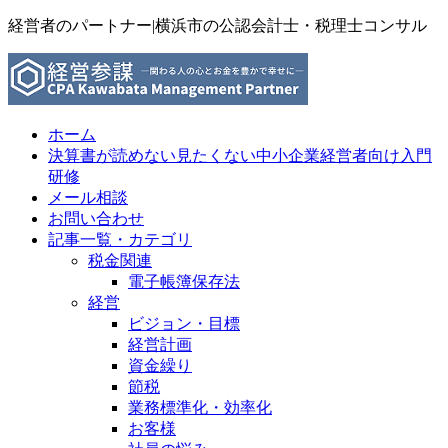
経営者のパートナー|横浜市の公認会計士・税理士コンサル
ホーム
決算書が読めない見たくない中小企業経営者向け入門
研修
メール相談
お問い合わせ
記事一覧・カテゴリ
税金関連
電子帳簿保存法
経営
ビジョン・目標
経営計画
資金繰り
節税
業務標準化・効率化
お客様