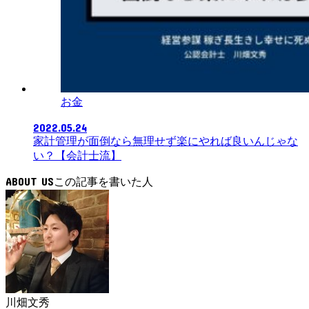
お金
2022.05.24
家計管理が面倒なら無理せず楽にやれば良いんじゃな
い？【会計士流】
ABOUT US
川畑文秀