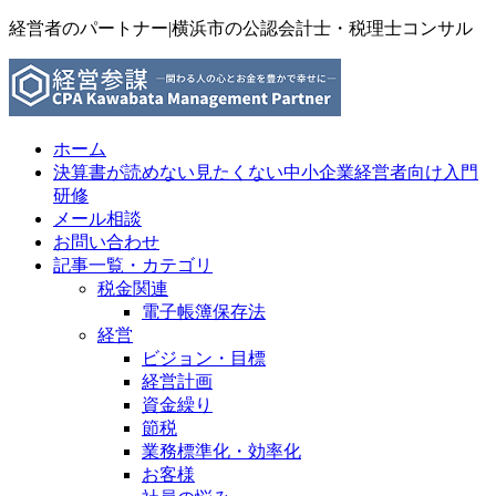
経営者のパートナー|横浜市の公認会計士・税理士コンサル
ホーム
決算書が読めない見たくない中小企業経営者向け入門
研修
メール相談
お問い合わせ
記事一覧・カテゴリ
税金関連
電子帳簿保存法
経営
ビジョン・目標
経営計画
資金繰り
節税
業務標準化・効率化
お客様