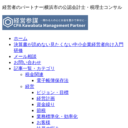
経営者のパートナー|横浜市の公認会計士・税理士コンサル
ホーム
決算書が読めない見たくない中小企業経営者向け入門
研修
メール相談
お問い合わせ
記事一覧・カテゴリ
税金関連
電子帳簿保存法
経営
ビジョン・目標
経営計画
資金繰り
節税
業務標準化・効率化
お客様