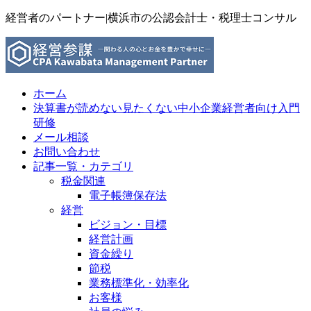
経営者のパートナー|横浜市の公認会計士・税理士コンサル
ホーム
決算書が読めない見たくない中小企業経営者向け入門
研修
メール相談
お問い合わせ
記事一覧・カテゴリ
税金関連
電子帳簿保存法
経営
ビジョン・目標
経営計画
資金繰り
節税
業務標準化・効率化
お客様