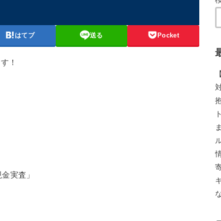
はてブ
送る
Pocket
ます！
現金実査」