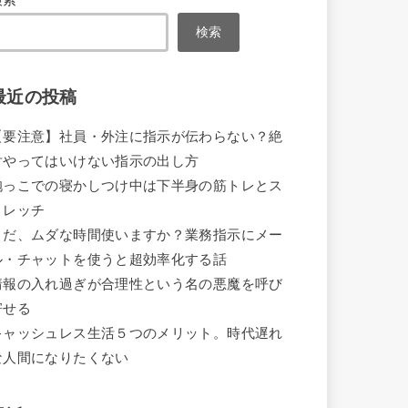
検索
検索
最近の投稿
【要注意】社員・外注に指示が伝わらない？絶
対やってはいけない指示の出し方
抱っこでの寝かしつけ中は下半身の筋トレとス
トレッチ
まだ、ムダな時間使いますか？業務指示にメー
ル・チャットを使うと超効率化する話
情報の入れ過ぎが合理性という名の悪魔を呼び
寄せる
キャッシュレス生活５つのメリット。時代遅れ
な人間になりたくない