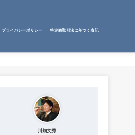
プライバシーポリシー
特定商取引法に基づく表記
電子帳簿保存法
ビジョン・目標
経営計画
資金繰り
節税
業務標準化・効率化
お客様
社員の悩み
生き方
行動力
お金
時間術
アイデア
考え方・教訓
仕事のコツ
仕事の価値観
話し方
勉強法
教育
記憶
川畑文秀